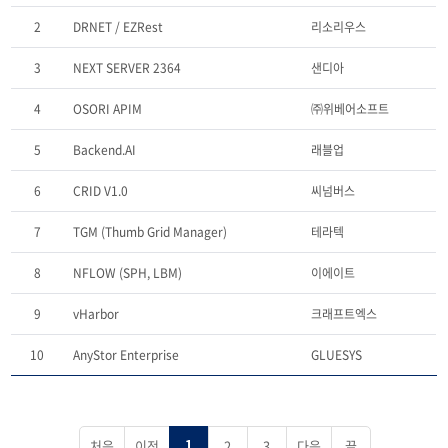
2
DRNET / EZRest
리소리우스
3
NEXT SERVER 2364
샌디아
4
OSORI APIM
㈜위베어소프트
5
Backend.AI
래블업
6
CRID V1.0
씨넘버스
7
TGM (Thumb Grid Manager)
테라텍
8
NFLOW (SPH, LBM)
이에이트
9
vHarbor
크래프트엑스
10
AnyStor Enterprise
GLUESYS
처음
이전
2
3
다음
끝
1